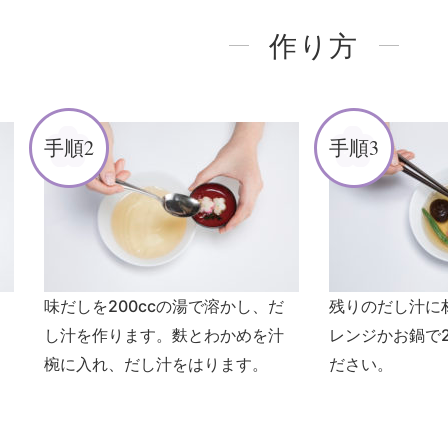
作り方
手順2
手順3
味だしを200ccの湯で溶かし、だ
残りのだし汁に
し汁を作ります。麩とわかめを汁
レンジかお鍋で
椀に入れ、だし汁をはります。
ださい。