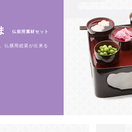
ま
仏前用素材セット
、仏膳用総菜が出来る