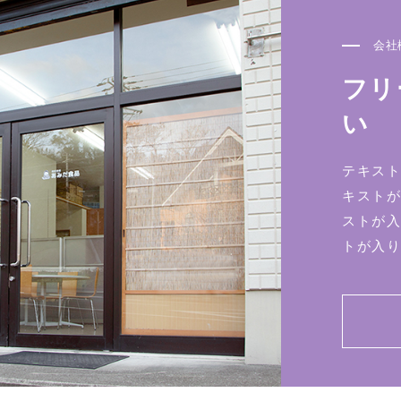
会社
フリ
い
テキスト
キストが
ストが入
トが入り